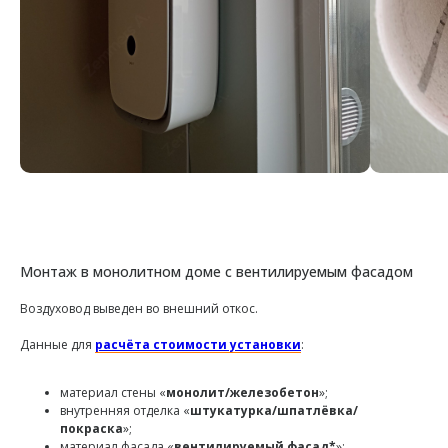
Монтаж в монолитном доме с вентилируемым фасадом
Воздуховод выведен во внешний откос.
Данные для
расчёта стоимости установки
:
материал стены «
монолит/железобетон
»;
внутренняя отделка «
штукатурка/шпатлёвка/
покраска
»;
материал фасада «
вентилируемый фасад*
»;