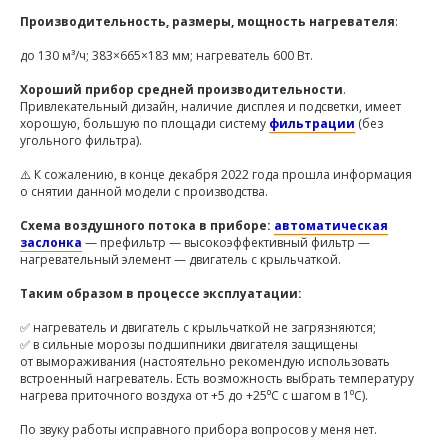
Производительность, размеры, мощность нагревателя
:
до 130 м³/ч; 383×665×183 мм; нагреватель 600 Вт.
Хороший прибор средней производительности
.
Привлекательный дизайн, наличие дисплея и подсветки, имеет
хорошую, большую по площади систему
фильтрации
(без
угольного фильтра).
⚠️ К сожалению, в конце декабря 2022 года прошла информация
о снятии данной модели с производства.
Схема воздушного потока в приборе:
автоматическая
заслонка
— префильтр — высокоэффективный фильтр —
нагревательный элемент — двигатель с крыльчаткой.
Таким образом в процессе эксплуатации:
✅ нагреватель и двигатель с крыльчаткой не загрязняются;
✅ в сильные морозы подшипники двигателя защищены
от вымораживания (настоятельно рекомендую использовать
встроенный нагреватель. Есть возможность выбрать температуру
нагрева приточного воздуха от +5 до +25⁰C с шагом в 1⁰С).
По звуку работы исправного прибора вопросов у меня нет.