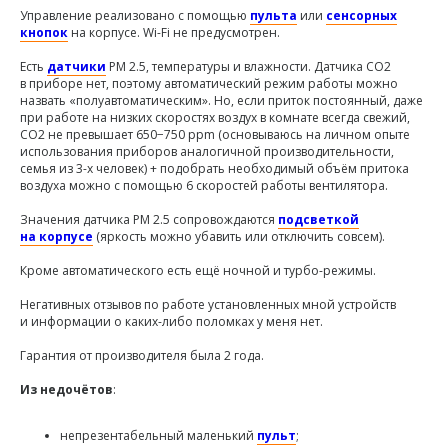
Управление реализовано с помощью
пульта
или
сенсорных
кнопок
на корпусе. Wi-Fi не предусмотрен.
Есть
датчики
PM 2.5, температуры и влажности. Датчика CO2
в приборе нет, поэтому автоматический режим работы можно
назвать «полуавтоматическим». Но, если приток постоянный, даже
при работе на низких скоростях воздух в комнате всегда свежий,
CO2 не превышает 650−750 ppm (основываюсь на личном опыте
использования приборов аналогичной производительности,
семья из 3-х человек) + подобрать необходимый объём притока
воздуха можно с помощью 6 скоростей работы вентилятора.
Значения датчика PM 2.5 сопровождаются
подсветкой
на корпусе
(яркость можно убавить или отключить совсем).
Кроме автоматического есть ещё ночной и турбо-режимы.
Негативных отзывов по работе установленных мной устройств
и информации о каких-либо поломках у меня нет.
Гарантия от производителя была 2 года.
Из недочётов
:
непрезентабельный маленький
пульт
;