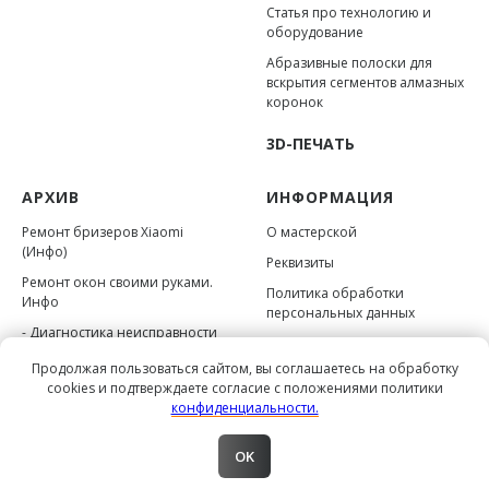
Статья про технологию и
оборудование
Абразивные полоски для
вскрытия сегментов алмазных
коронок
3D-ПЕЧАТЬ
АРХИВ
ИНФОРМАЦИЯ
Ремонт бризеров Xiaomi
О мастерской
(Инфо)
Реквизиты
Ремонт окон своими руками.
Политика обработки
Инфо
персональных данных
- Диагностика неисправности
Информация на сайте не
- Регулировка фурнитуры
является публичной офертой
Продолжая пользоваться сайтом, вы соглашаетесь на обработку
cookies и подтверждаете согласие с положениями политики
- Подкладки под стеклопакет
«Zemmers.pro» 2017-2026
конфиденциальности.
- Совместимость фурнитуры
OK