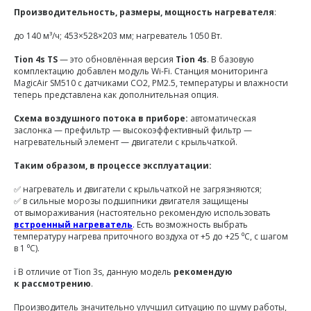
Производительность, размеры, мощность нагревателя
:
до 140 м³/ч; 453×528×203 мм; нагреватель 1050 Вт.
Tion
4s
TS
— это обновлённая версия
Tion 4s
. В базовую
комплектацию добавлен модуль Wi-Fi. Станция мониторинга
MagicAir SM510 с датчиками CO2, PM2.5, температуры и влажности
теперь представлена как дополнительная опция.
Схема воздушного потока в приборе:
автоматическая
заслонка — префильтр — высокоэффективный фильтр —
нагревательный элемент — двигатели с крыльчаткой.
Таким образом, в процессе эксплуатации:
✅ нагреватель и двигатели с крыльчаткой не загрязняются;
✅ в сильные морозы подшипники двигателя защищены
от вымораживания (настоятельно рекомендую использовать
встроенный нагреватель
. Есть возможность выбрать
температуру нагрева приточного воздуха от +5 до +25 ⁰C, с шагом
в 1 ⁰С).
ℹ️ В отличие от Tion 3s, данную модель
рекомендую
к рассмотрению
.
Производитель значительно улучшил ситуацию по шуму работы,