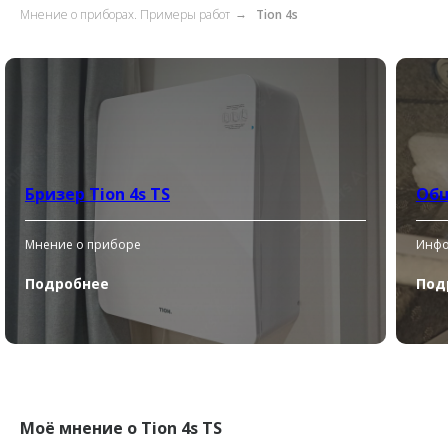
Мнение о приборах. Примеры работ
Tion 4s
→
Бризер Tion 4s TS
Об
Мнение о приборе
Инфо
Подробнее
Под
Моё мнение о Tion 4s TS