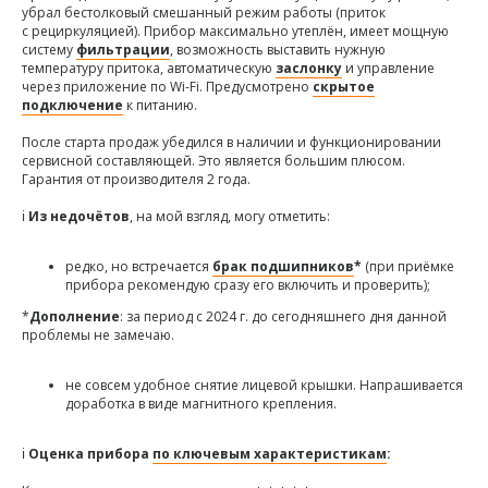
убрал бестолковый смешанный режим работы (приток
с рециркуляцией). Прибор максимально утеплён, имеет мощную
систему
фильтрации
, возможность выставить нужную
температуру притока, автоматическую
заслонку
и управление
через приложение по Wi-Fi. Предусмотрено
скрытое
подключение
к питанию.
После старта продаж убедился в наличии и функционировании
сервисной составляющей. Это является большим плюсом.
Гарантия от производителя 2 года.
ℹ️
Из недочётов
, на мой взгляд, могу отметить:
редко, но встречается
брак подшипников
*
(при приёмке
прибора рекомендую сразу его включить и проверить);
*
Дополнение
: за период с 2024 г. до сегодняшнего дня данной
проблемы не замечаю.
не совсем удобное снятие лицевой крышки. Напрашивается
доработка в виде магнитного крепления.
ℹ️
Оценка прибора
по ключевым характеристикам
: