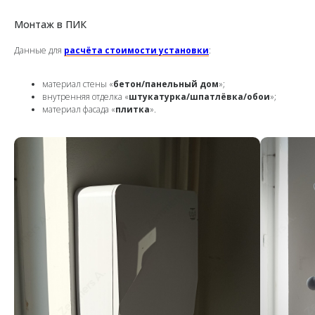
Монтаж в ПИК
Данные для
расчёта стоимости установки
:
материал стены «
бетон/панельный дом
»;
внутренняя отделка «
штукатурка/шпатлёвка/обои
»;
материал фасада «
плитка
».