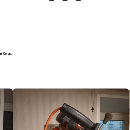
/обои
»;