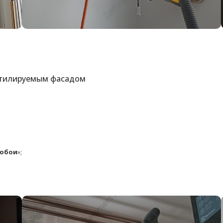
нтилируемым фасадом
/обои
»;