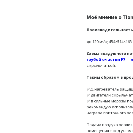
Моё мнение о Tion
Производительность,
до 120 м³/ч; 454×514×163
Схема воздушного по
грубой очистки F7
—
с крыльчаткой.
Таким образом в проц
✅⚠️ нагреватель защищ
✅ двигатели с крыльча
✅ в сильные морозы по
рекомендую использова
нагрева приточного возду
Подача воздуха реализ
помещения + под углом 