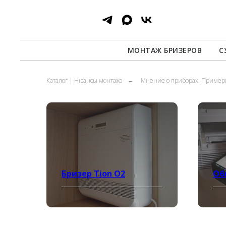
МОНТАЖ БРИЗЕРОВ
С
Каталог | Нюансы монтажа
Мнение о приборах. Пример
→
Бризер Tion O2
Об
Подробнее
По