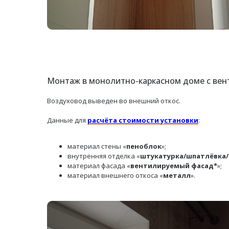
Монтаж в монолитно-каркасном доме с ве
Воздуховод выведен во внешний откос.
Данные для
расчёта стоимости установки
:
материал стены «
пеноблок
»;
внутренняя отделка «
штукатурка/шпатлёвка
материал фасада «
вентилируемый фасад*
»;
материал внешнего откоса «
металл
».