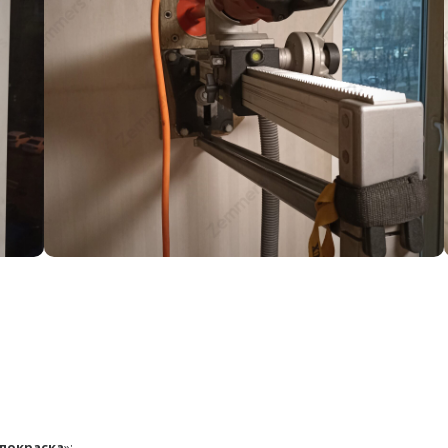
покраска
»;