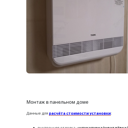
Монтаж в панельном доме
Данные для
расчёта стоимости установки
:
внутренняя отделка «
штукатурка/шпатлёвка/