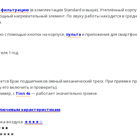
ю
фильтрацию
(в комплектации Standard и выше). Утеплённый корпу
Мощный нагревательный элемент. По звуку работы находится в сред
.
о с помощью кнопок на корпусе,
пульта
и приложения для смартфо
еля 1 год.
ается брак подшипников (явный механический треск. При приёмке п
 его включить и проверить);
ример, с
Tion 4s
— работает значительно громче.
ключевым характеристикам
:
ока воздуха:
★★★★☆
★★★★
 ★★★★★