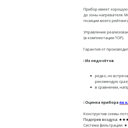
Прибор имеет хорошу
до зоны нагревателя. 
позиции моего рейтинга
Управление реализован
(в комплектации TOP).
Гарантия от производит
ℹ️
Из недочётов
:
редко, но встреч
рекомендую сразу
в сравнении, нап
ℹ️
Оценка прибора
по 
Конструктив схемы пот
Подогрев воздуха: ★
Система фильтрации: