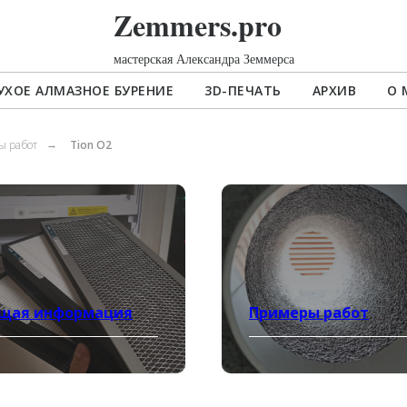
Zemmers.pro
мастерская Александра Земмерса
УХОЕ АЛМАЗНОЕ БУРЕНИЕ
3D-ПЕЧАТЬ
АРХИВ
О 
ы работ
Tion O2
→
щая информация
Примеры работ
дробнее
Посмотреть