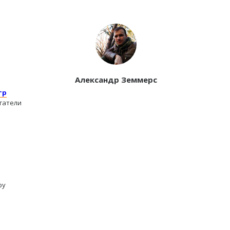
Александр Земмерс
тр
гатели
ру