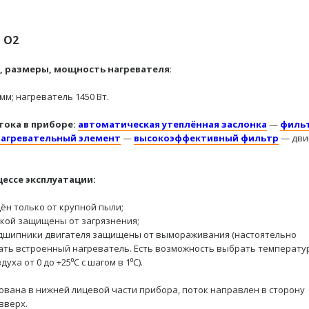
 O2
 размеры, мощность нагревателя
:
 мм; нагреватель 1450 Вт.
тока в приборе:
автоматическая утеплённая заслонка
—
филь
нагревательный элемент
—
высокоэффективный фильтр
— дви
ессе эксплуатации:
ён только от крупной пыли;
ткой защищены от загрязнения;
дшипники двигателя защищены от вымораживания (настоятельно
ть встроенный нагреватель. Есть возможность выбрать температу
ха от 0 до +25⁰C с шагом в 1⁰С).
ована в нижней лицевой части прибора, поток направлен в сторону
вверх.