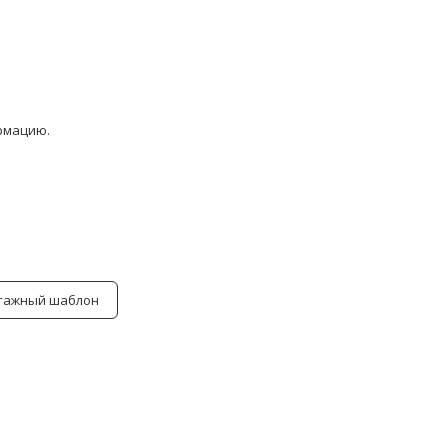
ормацию.
тажный шаблон