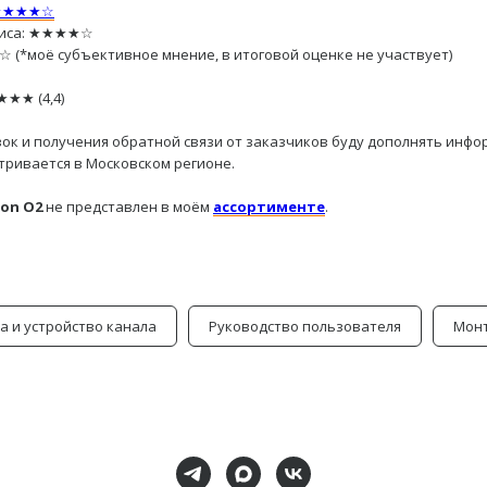
★★★★☆
рвиса: ★★★★☆
(*моё субъективное мнение, в итоговой оценке не участвует)
★★ (4,4)
новок и получения обратной связи от заказчиков буду дополнять инф
тривается в Московском регионе.
on O2
не представлен в моём
ассортименте
.
а и устройство канала
Руководство пользователя
Мон