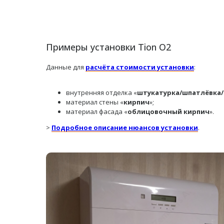
Примеры установки Tion O2
Данные для
расчёта стоимости установки
:
внутренняя отделка «
штукатурка/шпатлёвка
материал стены «
кирпич
»;
материал фасада «
облицовочный кирпич
».
>
Подробное описание нюансов установки
.